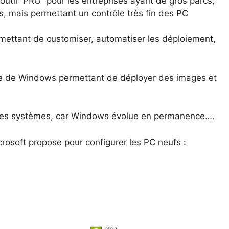
util “PRO” pour les entreprises ayant de gros parcs,
s, mais permettant un contrôle très fin des PC
rmettant de customiser, automatiser les déploiement,
ce de Windows permettant de déployer des images et
ages systèmes, car Windows évolue en permanence….
crosoft propose pour configurer les PC neufs :