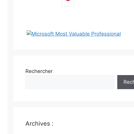
Rechercher
Rec
Archives :