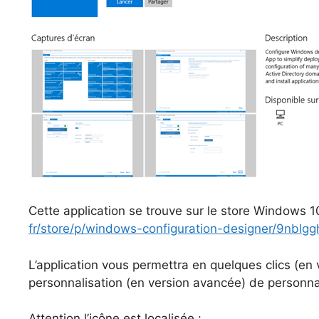
Cette application se trouve sur le store Windows 10
fr/store/p/windows-configuration-designer/9nblgg
L’application vous permettra en quelques clics (en
personnalisation (en version avancée) de personna
Attention l’icône est localisée :