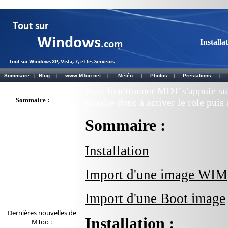
Install
Sommaire
|
Blog
|
www.MToo.net
|
Météo
|
Photos
|
Prestations
|
Pour fonctionner MDT s'appuie s
Sommaire :
consite donc à activer le role pui
Sommaire :
Installation
Import d'une image WIM
Import d'une Boot image
Dernières nouvelles de
Installation
:
MToo
: