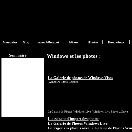
Wi
|
|
|
|
|
|
Sommaire
Blog
www.MToo.net
Météo
Photos
Prestations
Sommaire :
Windows et les photos :
La Galerie de photos de Windows Vista
(Windows Photo Galerie)
La Galerie de Photos Windows Live (Windows Live Photo gallery) :
L'assistant d'import des photos
Dernières nouvelles de
La Galerie de Photos Windows Live
MToo
:
Corrigez vos photos avec la Galerie de Photos Wi
Abonnez vous ici :