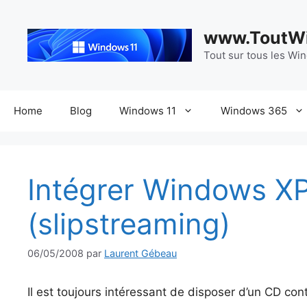
Aller
au
www.ToutWi
contenu
Tout sur tous les Wi
Home
Blog
Windows 11
Windows 365
Intégrer Windows X
(slipstreaming)
06/05/2008
par
Laurent Gébeau
Il est toujours intéressant de disposer d’un CD co