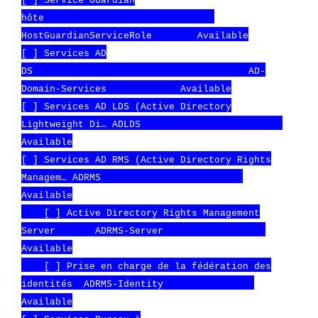
[ ] Service Guardian
hôte
HostGuardianServiceRole Available
[ ] Services AD
DS AD-
Domain-Services Available
[ ] Services AD LDS (Active Directory
Lightweight Di… ADLDS
Available
[ ] Services AD RMS (Active Directory Rights
Managem… ADRMS
Available
[ ] Active Directory Rights Management
Server ADRMS-Server
Available
[ ] Prise en charge de la fédération des
identités ADRMS-Identity
Available