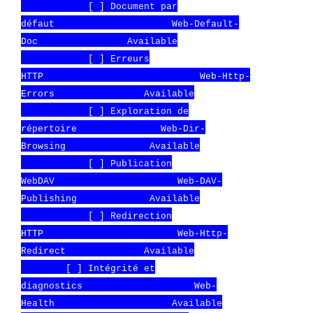
[ ] Document par
défaut Web-Default-
Doc Available
[ ] Erreurs
HTTP Web-Http-
Errors Available
[ ] Exploration de
répertoire Web-Dir-
Browsing Available
[ ] Publication
WebDAV Web-DAV-
Publishing Available
[ ] Redirection
HTTP Web-Http-
Redirect Available
[ ] Intégrité et
diagnostics Web-
Health Available