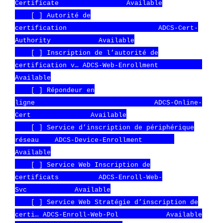
Certificate Available
[ ] Autorité de
certification ADCS-Cert-
Authority Available
[ ] Inscription de l’autorité de
certification v… ADCS-Web-Enrollment
Available
[ ] Répondeur en
ligne ADCS-Online-
Cert Available
[ ] Service d’inscription de périphérique
réseau ADCS-Device-Enrollment
Available
[ ] Service Web Inscription de
certificats ADCS-Enroll-Web-
Svc Available
[ ] Service Web Stratégie d’inscription de
certi… ADCS-Enroll-Web-Pol Available