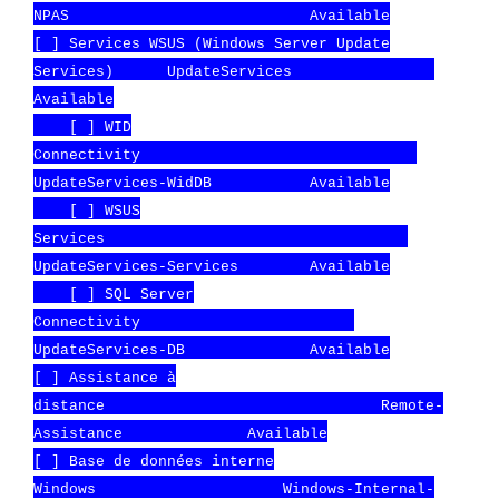
NPAS Available
[ ] Services WSUS (Windows Server Update
Services) UpdateServices
Available
[ ] WID
Connectivity
UpdateServices-WidDB Available
[ ] WSUS
Services
UpdateServices-Services Available
[ ] SQL Server
Connectivity
UpdateServices-DB Available
[ ] Assistance à
distance Remote-
Assistance Available
[ ] Base de données interne
Windows Windows-Internal-