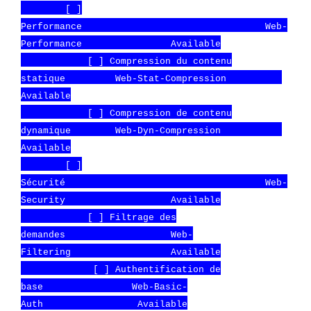
[ ]
Performance Web-
Performance Available
[ ] Compression du contenu
statique Web-Stat-Compression
Available
[ ] Compression de contenu
dynamique Web-Dyn-Compression
Available
[ ]
Sécurité Web-
Security Available
[ ] Filtrage des
demandes Web-
Filtering Available
[ ] Authentification de
base Web-Basic-
Auth Available