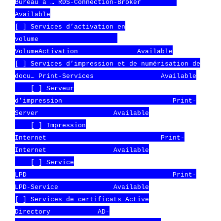
Bureau à … RDS-Connection-Broker
Available
[ ] Services d’activation en
volume
VolumeActivation Available
[ ] Services d’impression et de numérisation de
docu… Print-Services Available
[ ] Serveur
d’impression Print-
Server Available
[ ] Impression
Internet Print-
Internet
Available
[ ] Service
LPD Print-
LPD-Service Available
[ ] Services de certificats Active
Directory AD-