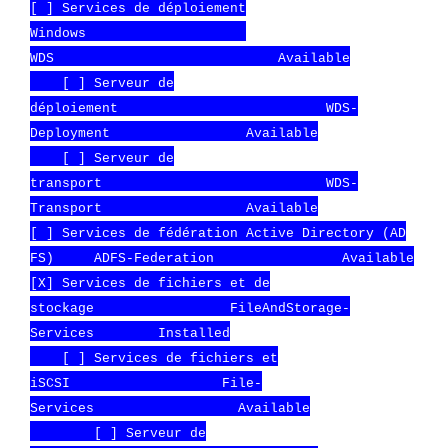
[ ] Services de déploiement
Windows
WDS Available
[ ] Serveur de
déploiement WDS-
Deployment Available
[ ] Serveur de
transport WDS-
Transport Available
[ ] Services de fédération Active Directory (AD
FS) ADFS-Federation Available
[X] Services de fichiers et de
stockage FileAndStorage-
Services Installed
[ ] Services de fichiers et
iSCSI File-
Services Available
[ ] Serveur de