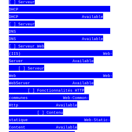
[ ] Serveur
DHCP
DHCP Available
[ ] Serveur
DNS
DNS Available
[ ] Serveur Web
(IIS) Web-
Server Available
[ ] Serveur
Web Web-
WebServer Available
[ ] Fonctionnalités HTTP
communes Web-Common-
Http Available
[ ] Contenu
statique Web-Static-
Content Available