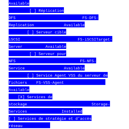
Available
[ ] Réplication
DFS FS-DFS-
Replication Available
[ ] Serveur cible
iSCSI FS-iSCSITarget-
Server Available
[ ] Serveur pour
NFS FS-NFS-
Service Available
[ ] Service Agent VSS du serveur de
fichiers FS-VSS-Agent
Available
[X] Services de
stockage Storage-
Services Installed
[ ] Services de stratégie et d’accès
réseau