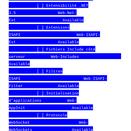
[ ] Extensibilité .NET
3.5 Web-Net-
Ext Available
[ ] Extensions
ISAPI Web-ISAPI-
Ext Available
[ ] Fichiers Include côté
serveur Web-Includes
Available
[ ] Filtres
ISAPI Web-ISAPI-
Filter Available
[ ] Initialisation
d’applications Web-
AppInit Available
[ ] Protocole
WebSocket Web-
WebSockets Available