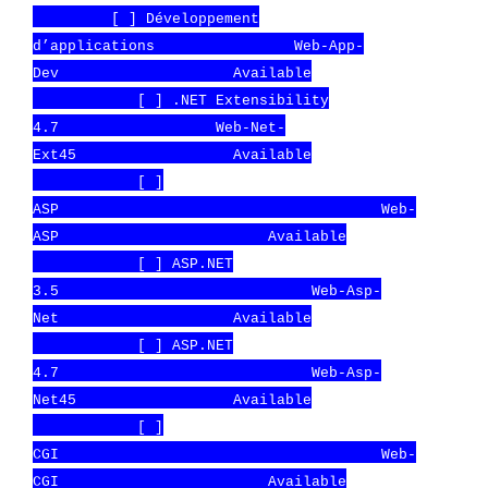
[ ] Développement
d’applications Web-App-
Dev Available
[ ] .NET Extensibility
4.7 Web-Net-
Ext45 Available
[ ]
ASP Web-
ASP Available
[ ] ASP.NET
3.5 Web-Asp-
Net Available
[ ] ASP.NET
4.7 Web-Asp-
Net45 Available
[ ]
CGI Web-
CGI Available