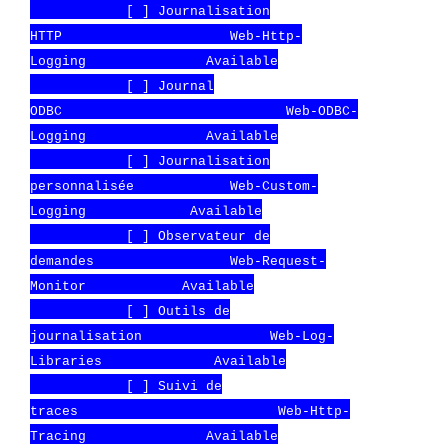
[ ] Journalisation
HTTP Web-Http-
Logging Available
[ ] Journal
ODBC Web-ODBC-
Logging Available
[ ] Journalisation
personnalisée Web-Custom-
Logging Available
[ ] Observateur de
demandes Web-Request-
Monitor Available
[ ] Outils de
journalisation Web-Log-
Libraries Available
[ ] Suivi de
traces Web-Http-
Tracing Available