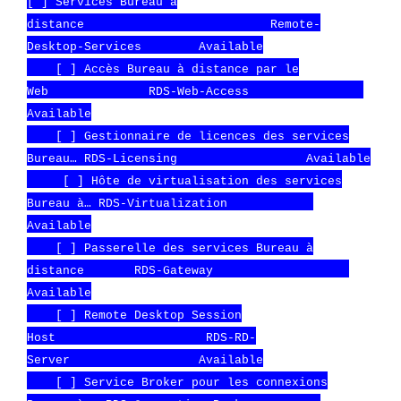
[ ] Services Bureau à
distance Remote-
Desktop-Services Available
[ ] Accès Bureau à distance par le
Web RDS-Web-Access
Available
[ ] Gestionnaire de licences des services
Bureau… RDS-Licensing Available
[ ] Hôte de virtualisation des services
Bureau à… RDS-Virtualization
Available
[ ] Passerelle des services Bureau à
distance RDS-Gateway
Available
[ ] Remote Desktop Session
Host RDS-RD-
Server Available
[ ] Service Broker pour les connexions