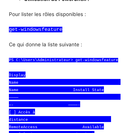
Pour lister les rôles disponibles :
get-windowsfeature
Ce qui donne la liste suivante :
PS C:\Users\Administrateur> get-windowsfeature
Display
Name
Name Install State
————
—- ————-
[ ] Accès à
distance
RemoteAccess Available