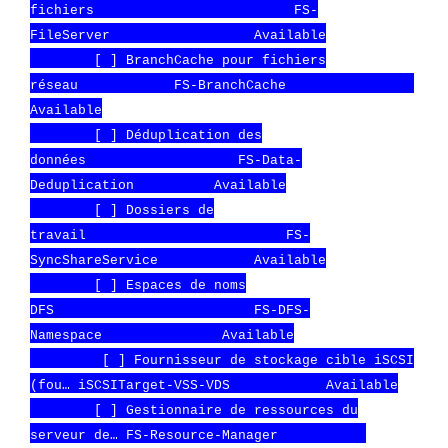
fichiers FS-
FileServer Available
[ ] BranchCache pour fichiers
réseau FS-BranchCache
Available
[ ] Déduplication des
données FS-Data-
Deduplication Available
[ ] Dossiers de
travail FS-
SyncShareService Available
[ ] Espaces de noms
DFS FS-DFS-
Namespace Available
[ ] Fournisseur de stockage cible iSCSI
(fou… iSCSITarget-VSS-VDS Available
[ ] Gestionnaire de ressources du
serveur de… FS-Resource-Manager