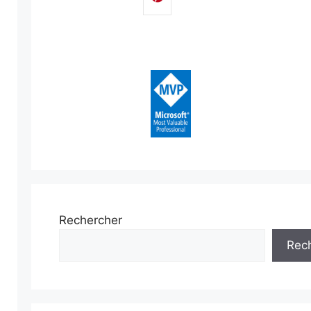
Rechercher
Rec