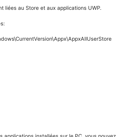
 liées au Store et aux applications UWP.
s:
ws\CurrentVersion\Appx\AppxAllUserStore
es applications installées sur le PC, vous pouvez