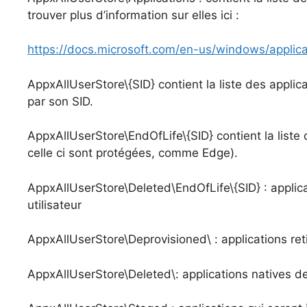
trouver plus d’information sur elles ici :
https://docs.microsoft.com/en-us/windows/appl
AppxAllUserStore\{SID} contient la liste des applicat
par son SID.
AppxAllUserStore\EndOfLife\{SID} contient la liste 
celle ci sont protégées, comme Edge).
AppxAllUserStore\Deleted\EndOfLife\{SID} : applicat
utilisateur
AppxAllUserStore\Deprovisioned\ : applications re
AppxAllUserStore\Deleted\: applications natives 