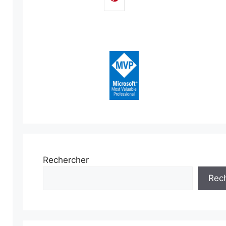
Rechercher
Rec