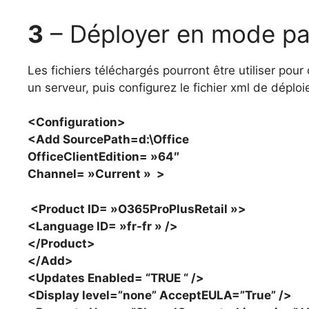
3
– Déployer en mode pa
Les fichiers téléchargés pourront être utiliser pour
un serveur, puis configurez le fichier xml de déplo
<Configuration>
<Add SourcePath=d:\Office
OfficeClientEdition= »64″
Channel= »Current » >
<Product ID= »O365ProPlusRetail »>
<Language ID= »fr-fr » />
</Product>
</Add>
<Updates Enabled= “TRUE “ />
<Display level=”none” AcceptEULA=”True” />