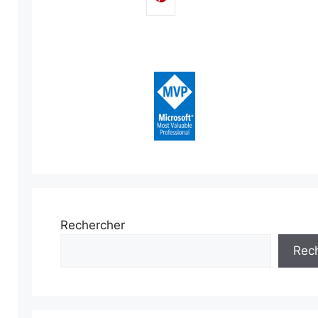
Rechercher
Rec