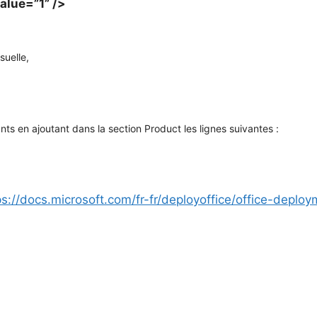
lue=”1” />
suelle, 
ants en ajoutant dans la section Product les lignes suivantes :
ps://docs.microsoft.com/fr-fr/deployoffice/office-deploy