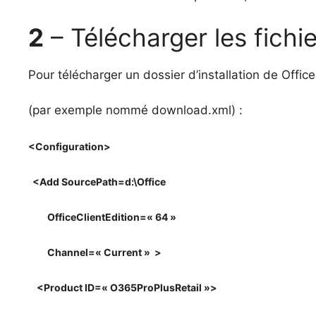
2
– Télécharger les fichi
Pour télécharger un dossier d’installation de Office
(par exemple nommé download.xml) :
<
Configuration
>
<
Add
 SourcePath=d:\Office 
OfficeClientEdition
=
« 64 »
Channel
=
« Current »
>
<
Product
ID
=
« O365ProPlusRetail »
>