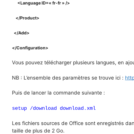
<
Language
ID
=
« fr-fr »
 />
</
Product
>
</
Add
>
</
Configuration
>
Vous pouvez télécharger plusieurs langues, en ajo
NB : L’ensemble des paramètres se trouve ici : 
htt
Puis de lancer la commande suivante :
setup /download download.xml
Les fichiers sources de Office sont enregistrés dans
taille de plus de 2 Go.