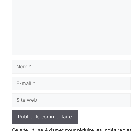
Nom
E-
mail
Site
web
Ce site utilise Akismet pour réduire les indésirable