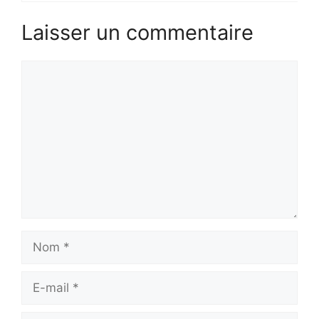
Laisser un commentaire
Commentaire
Nom
E-
mail