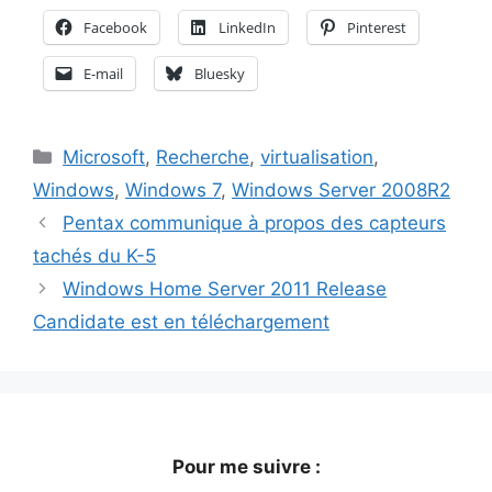
Facebook
LinkedIn
Pinterest
E-mail
Bluesky
Catégories
Microsoft
,
Recherche
,
virtualisation
,
Windows
,
Windows 7
,
Windows Server 2008R2
Pentax communique à propos des capteurs
tachés du K-5
Windows Home Server 2011 Release
Candidate est en téléchargement
Pour me suivre :