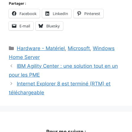
Partager :
Facebook
LinkedIn
Pinterest
E-mail
Bluesky
Catégories
Hardware - Matériel
,
Microsoft
,
Windows
Home Server
IBM Agility Center : une solution tout en un
pour les PME
Internet Explorer 8 est terminé (RTM) et
téléchargeable
Pour me suivre :