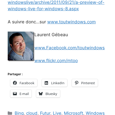
windowslive/archive/2011/09/21/a-preview-of-
windows-live-for-windows-8.aspx
A suivre donc…sur
www.toutwindows.com
Laurent Gébeau
www.Facebook.com/toutwindows
www.flickr.com/mtoo
Partager :
Facebook
LinkedIn
Pinterest
E-mail
Bluesky
Catégories
Bing
,
cloud
,
Futur
,
Live
,
Microsoft
,
Windows