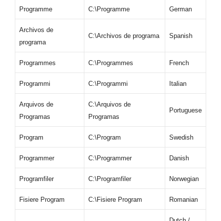
Programme
C:\Programme
German
Archivos de
C:\Archivos de programa
Spanish
programa
Programmes
C:\Programmes
French
Programmi
C:\Programmi
Italian
Arquivos de
C:\Arquivos de
Portuguese
Programas
Programas
Program
C:\Program
Swedish
Programmer
C:\Programmer
Danish
Programfiler
C:\Programfiler
Norwegian
Fisiere Program
C:\Fisiere Program
Romanian
Dutch /