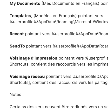
My Documents
(Mes Documents en Français) poin
Templates
, (Modèles en Français) pointant vers
%userprofile%\AppData\Roaming\Microsoft\Windo
Recent
pointant vers %userprofile%\AppData\Roa
SendTo
pointant vers %userprofile%\AppData\Ro
Voisinage d’impression
pointant vers %userprofi
Shortcuts, contient des raccourcis vers les impri
Voisinage réseau
pointant vers %userprofile%\A
Shortcuts], contient des raccourcis vers les parta
Notes :
Certains dossiers peuvent être redirigés vers un s