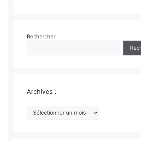
Rechercher
Rec
Archives :
Archives
: