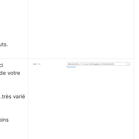
uts.
ci
de votre
…très varié
oins