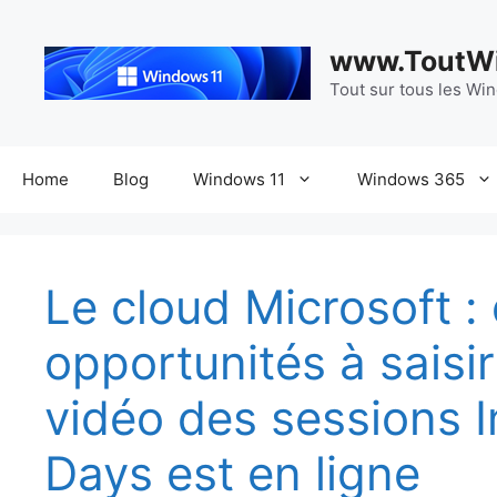
Aller
au
www.ToutWi
contenu
Tout sur tous les Wi
Home
Blog
Windows 11
Windows 365
Le cloud Microsoft :
opportunités à saisi
vidéo des sessions I
Days est en ligne