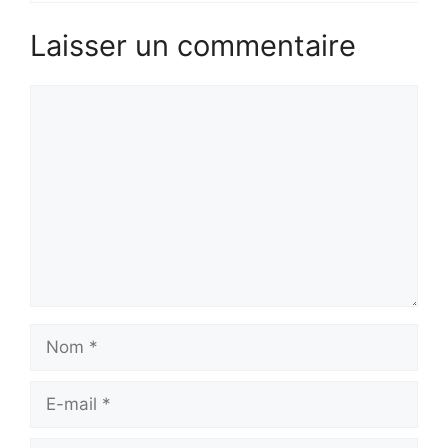
Laisser un commentaire
Commentaire
Nom
E-
mail