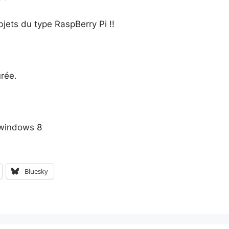
jets du type RaspBerry Pi !!
urée.
Bluesky