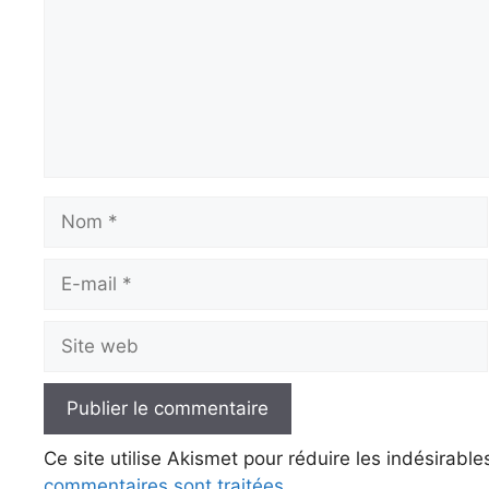
Nom
E-
mail
Site
web
Ce site utilise Akismet pour réduire les indésirable
commentaires sont traitées
.