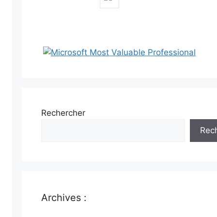
Rechercher
Rec
Archives :