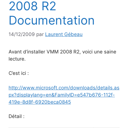
2008 R2
Documentation
14/12/2009
par
Laurent Gébeau
Avant d’installer VMM 2008 R2, voici une saine
lecture.
C’est ici :
http://www.microsoft.com/downloads/details.as
px?displaylang=en&FamilyID=e547b676-112f-
419e-8d8f-6920beca0845
Détail :