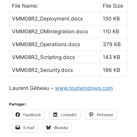
File Name:
File Size
VMM08R2_Deployment.docx
150 KB
VMM08R2_OMIntegration.docx
110 KB
VMM08R2_Operations.docx
379 KB
VMM08R2_Scripting.docx
143 KB
VMM08R2_Security.docx
196 KB
Laurent Gébeau –
www.toutwindows.com
Partager :
Facebook
LinkedIn
Pinterest
E-mail
Bluesky