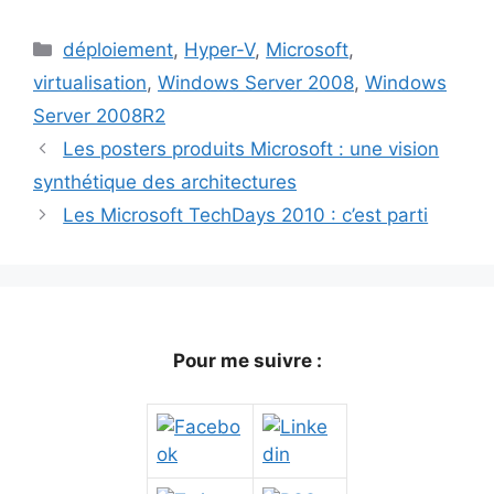
Catégories
déploiement
,
Hyper-V
,
Microsoft
,
virtualisation
,
Windows Server 2008
,
Windows
Server 2008R2
Les posters produits Microsoft : une vision
synthétique des architectures
Les Microsoft TechDays 2010 : c’est parti
Pour me suivre :