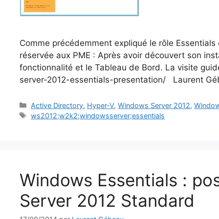
Comme précédemment expliqué le rôle Essentials e
réservée aux PME : Après avoir découvert son insta
fonctionnalité et le Tableau de Bord. La visite gu
server-2012-essentials-presentation/ Laurent 
Catégories
Active Directory
,
Hyper-V
,
Windows Server 2012
,
Window
Étiquettes
ws2012;w2k2;windowsserver;essentials
Windows Essentials : po
Server 2012 Standard