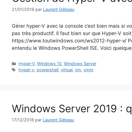
21/01/2019
par
Laurent Gébeau
Gérer hyper-V avec la console c’est bien mais si vo
pas très productif. Il faut bien sur que Hyper-V so
https://www.toutwindows.com/ws2012-hyper-v/ Pou
entendu le Windows PowerShell ISE. Voici quelq
Catégories
Hyper-V
,
Windows 10
,
Windows Server
Étiquettes
hyper-v
,
powershell
,
virtual
,
vm
,
vmm
Windows Server 2019 : q
17/12/2018
par
Laurent Gébeau