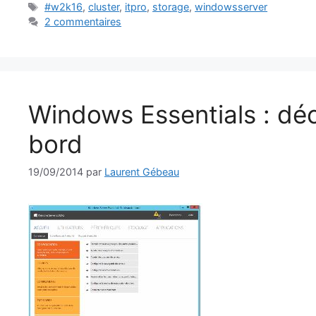
Étiquettes
#w2k16
,
cluster
,
itpro
,
storage
,
windowsserver
2 commentaires
Windows Essentials : dé
bord
19/09/2014
par
Laurent Gébeau