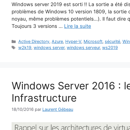
Windows server 2019 est sorti !! La sortie a été 
problèmes de Windows 10 version 1809, la sortie
noyau, même problèmes potentiels…). Il faut dire
Toujours 3 versions …
Lire la suite
Catégories
Active Directory
,
Azure
,
Hyper-V
,
Microsoft
,
sécurité
,
Win
Étiquettes
w2k19
,
windows server
,
windows serveur
,
ws2019
Windows Server 2016 : l
Infrastructure
18/10/2016
par
Laurent Gébeau