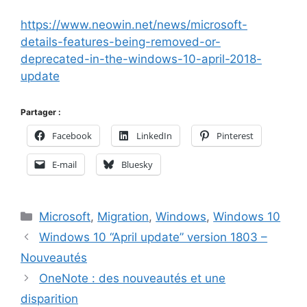
https://www.neowin.net/news/microsoft-
details-features-being-removed-or-
deprecated-in-the-windows-10-april-2018-
update
Partager :
Facebook
LinkedIn
Pinterest
E-mail
Bluesky
Catégories
Microsoft
,
Migration
,
Windows
,
Windows 10
Windows 10 “April update” version 1803 –
Nouveautés
OneNote : des nouveautés et une
disparition