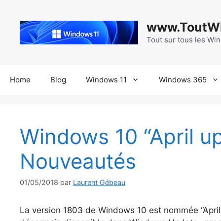
Aller
au
www.ToutWi
contenu
Tout sur tous les Wi
Home
Blog
Windows 11
Windows 365
Windows 10 “April u
Nouveautés
01/05/2018
par
Laurent Gébeau
La version 1803 de Windows 10 est nommée “April Up