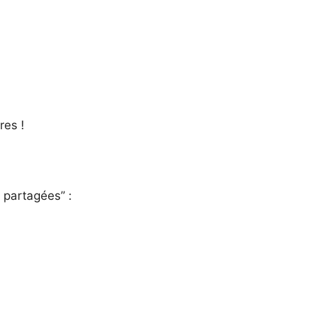
res !
 partagées” :