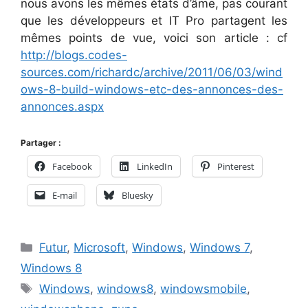
nous avons les mêmes états d’âme, pas courant
que les développeurs et IT Pro partagent les
mêmes points de vue, voici son article : cf
http://blogs.codes-
sources.com/richardc/archive/2011/06/03/wind
ows-8-build-windows-etc-des-annonces-des-
annonces.aspx
Partager :
Facebook
LinkedIn
Pinterest
E-mail
Bluesky
Catégories
Futur
,
Microsoft
,
Windows
,
Windows 7
,
Windows 8
Étiquettes
Windows
,
windows8
,
windowsmobile
,