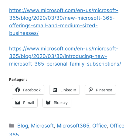
https://www.microsoft.com/en-us/microsoft-
365/blog/2020/03/30/new-microsoft-365-
offerings-small-and-medium-sized-
businesses/
https://www.microsoft.com/en-us/microsoft-
365/blog/2020/03/30/introducing-new-
microsoft-365-personal-family-subscriptions/
Partager :
Facebook
LinkedIn
Pinterest
E-mail
Bluesky
Catégories
Blog
,
Microsoft
,
Microsoft365
,
Office
,
Office
365