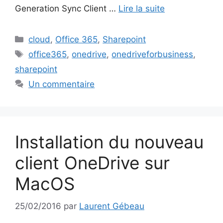
Generation Sync Client …
Lire la suite
Catégories
cloud
,
Office 365
,
Sharepoint
Étiquettes
office365
,
onedrive
,
onedriveforbusiness
,
sharepoint
Un commentaire
Installation du nouveau
client OneDrive sur
MacOS
25/02/2016
par
Laurent Gébeau