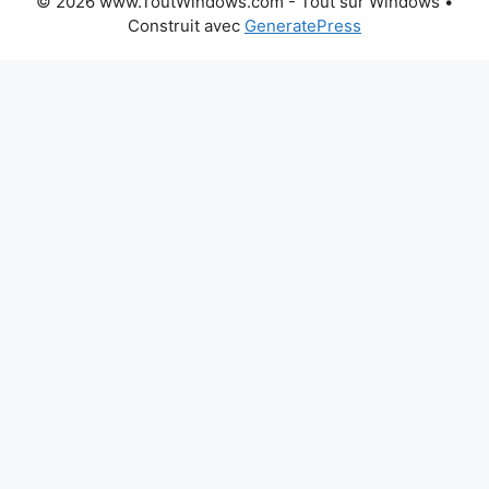
© 2026 www.ToutWindows.com - Tout sur Windows
•
Construit avec
GeneratePress