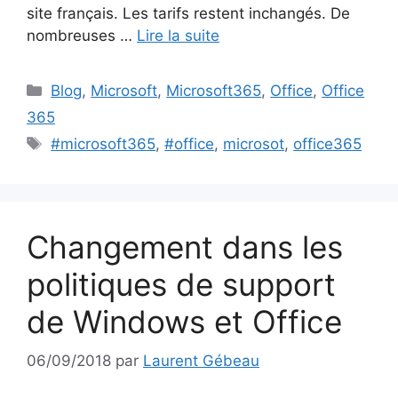
site français. Les tarifs restent inchangés. De
nombreuses …
Lire la suite
Catégories
Blog
,
Microsoft
,
Microsoft365
,
Office
,
Office
365
Étiquettes
#microsoft365
,
#office
,
microsot
,
office365
Changement dans les
politiques de support
de Windows et Office
06/09/2018
par
Laurent Gébeau