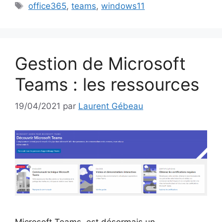
Étiquettes
office365
,
teams
,
windows11
Gestion de Microsoft
Teams : les ressources
19/04/2021
par
Laurent Gébeau
Microsoft Teams, est désormais un