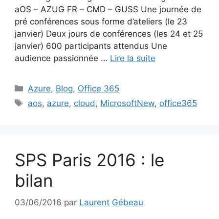
aOS – AZUG FR – CMD – GUSS Une journée de
pré conférences sous forme d’ateliers (le 23
janvier) Deux jours de conférences (les 24 et 25
janvier) 600 participants attendus Une
audience passionnée …
Lire la suite
Catégories
Azure
,
Blog
,
Office 365
Étiquettes
aos
,
azure
,
cloud
,
MicrosoftNew
,
office365
SPS Paris 2016 : le
bilan
03/06/2016
par
Laurent Gébeau