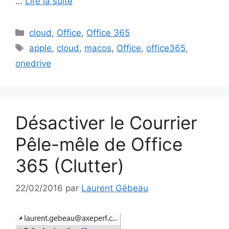
…
Lire la suite
Catégories
cloud
,
Office
,
Office 365
Étiquettes
apple
,
cloud
,
macos
,
Office
,
office365
,
onedrive
Désactiver le Courrier
Pêle-mêle de Office
365 (Clutter)
22/02/2016
par
Laurent Gébeau