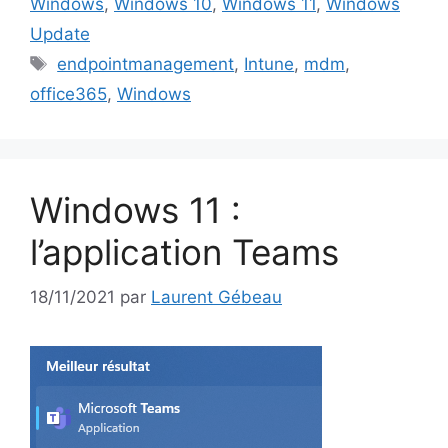
Windows
,
Windows 10
,
Windows 11
,
Windows
Update
Étiquettes
endpointmanagement
,
Intune
,
mdm
,
office365
,
Windows
Windows 11 :
l’application Teams
18/11/2021
par
Laurent Gébeau