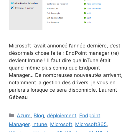
Microsoft l’avait annoncé l’année dernière, c’est
désormais chose faite : EndPoint manager (re)
devient Intune ! Il faut dire que InTune était
quand même plus connu que Endpoint
Manager… De nombreuses nouveautés arrivent,
notamment la gestion des drivers, je vous en
parlerais lorsque ce sera disponnible. Laurent
Gébeau
Catégories
Azure
,
Blog
,
déploiement
,
Endpoint
Manager
,
Intune
,
Microsoft
,
Microsoft365
,