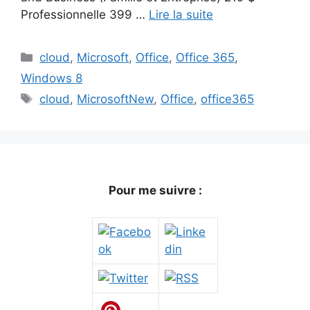
Professionnelle 399 …
Lire la suite
Catégories
cloud
,
Microsoft
,
Office
,
Office 365
,
Windows 8
Étiquettes
cloud
,
MicrosoftNew
,
Office
,
office365
Pour me suivre :