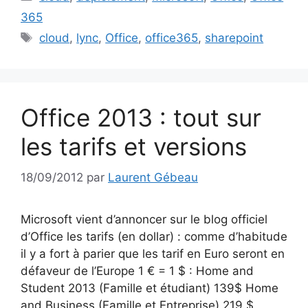
365
Étiquettes
cloud
,
lync
,
Office
,
office365
,
sharepoint
Office 2013 : tout sur
les tarifs et versions
18/09/2012
par
Laurent Gébeau
Microsoft vient d’annoncer sur le blog officiel
d’Office les tarifs (en dollar) : comme d’habitude
il y a fort à parier que les tarif en Euro seront en
défaveur de l’Europe 1 € = 1 $ : Home and
Student 2013 (Famille et étudiant) 139$ Home
and Business (Famille et Entreprise) 219 $