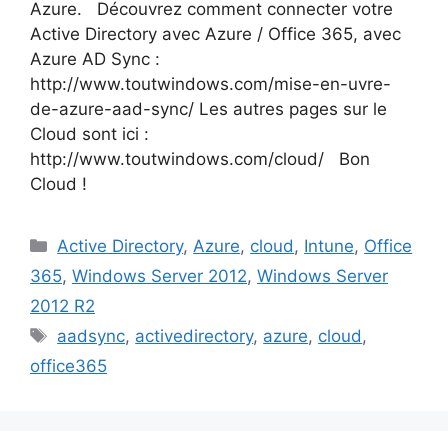
Azure. Découvrez comment connecter votre
Active Directory avec Azure / Office 365, avec
Azure AD Sync :
http://www.toutwindows.com/mise-en-uvre-
de-azure-aad-sync/ Les autres pages sur le
Cloud sont ici :
http://www.toutwindows.com/cloud/ Bon
Cloud !
Catégories
Active Directory
,
Azure
,
cloud
,
Intune
,
Office
365
,
Windows Server 2012
,
Windows Server
2012 R2
Étiquettes
aadsync
,
activedirectory
,
azure
,
cloud
,
office365