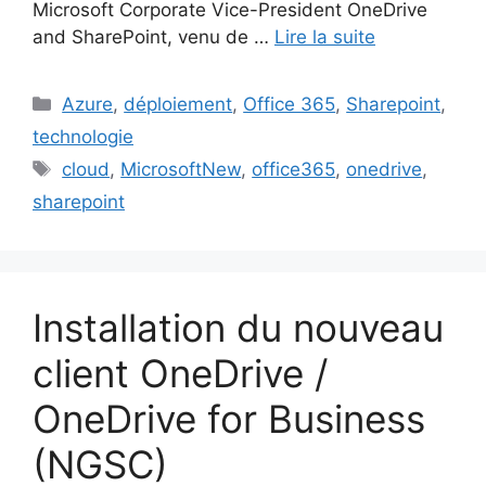
Microsoft Corporate Vice-President OneDrive
and SharePoint, venu de …
Lire la suite
Catégories
Azure
,
déploiement
,
Office 365
,
Sharepoint
,
technologie
Étiquettes
cloud
,
MicrosoftNew
,
office365
,
onedrive
,
sharepoint
Installation du nouveau
client OneDrive /
OneDrive for Business
(NGSC)