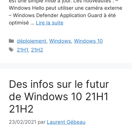
est une simple mise à jour. Les nouveautés : –
Windows Hello peut utiliser une caméra externe
– Windows Defender Application Guard à été
optimisé …
Lire la suite
Catégories
déploiement
,
Windows
,
Windows 10
Étiquettes
21H1
,
21H2
Des infos sur le futur
de Windows 10 21H1
21H2
23/02/2021
par
Laurent Gébeau