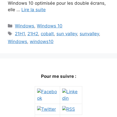
Windows 10 optimisée pour les double écrans,
elle …
Lire la suite
Catégories
Windows
,
Windows 10
Étiquettes
21H1
,
21H2
,
cobalt
,
sun valley
,
sunvalley
,
Windows
,
windows10
Pour me suivre :