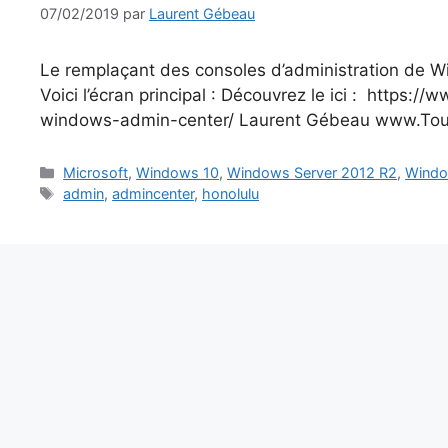
07/02/2019
par
Laurent Gébeau
Le remplaçant des consoles d’administration de
Voici l’écran principal : Découvrez le ici : http
windows-admin-center/ Laurent Gébeau www.Tou
Catégories
Microsoft
,
Windows 10
,
Windows Server 2012 R2
,
Windo
Étiquettes
admin
,
admincenter
,
honolulu