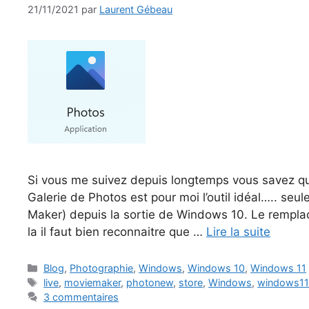
21/11/2021
par
Laurent Gébeau
Si vous me suivez depuis longtemps vous savez que
Galerie de Photos est pour moi l’outil idéal….. seu
Maker) depuis la sortie de Windows 10. Le rempl
la il faut bien reconnaitre que …
Lire la suite
Catégories
Blog
,
Photographie
,
Windows
,
Windows 10
,
Windows 11
Étiquettes
live
,
moviemaker
,
photonew
,
store
,
Windows
,
windows1
3 commentaires