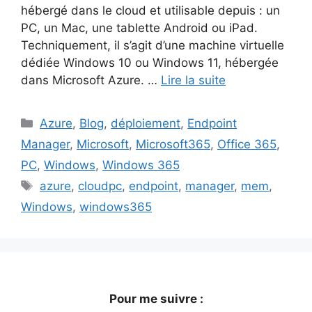
hébergé dans le cloud et utilisable depuis : un
PC, un Mac, une tablette Android ou iPad.
Techniquement, il s’agit d’une machine virtuelle
dédiée Windows 10 ou Windows 11, hébergée
dans Microsoft Azure. …
Lire la suite
Catégories
Azure
,
Blog
,
déploiement
,
Endpoint
Manager
,
Microsoft
,
Microsoft365
,
Office 365
,
PC
,
Windows
,
Windows 365
Étiquettes
azure
,
cloudpc
,
endpoint
,
manager
,
mem
,
Windows
,
windows365
Pour me suivre :