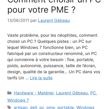
pour votre PME ?
13/06/2011
par
Laurent Gébeau
Vaste problème, pour les néophites, comment
choisir un PC ? Quelques pistes : un PC sur
lequel Windows 7 fonctionne bien, un PC
fabriqué par un constructeur renommé, un PC
qui convienne à votre besoin : fixe, portable,
poids, autonomie, puissance, taille de l’écran,
design, qualité de la garantie… Un PC dans vos
tarifs Un …
Lire la suite
Catégories
Hardware - Matériel
,
Laurent Gébeau
,
PC
,
Windows 7
Étiquettes
artisan
,
dell
,
pc
,
pme
,
portable
,
Windows