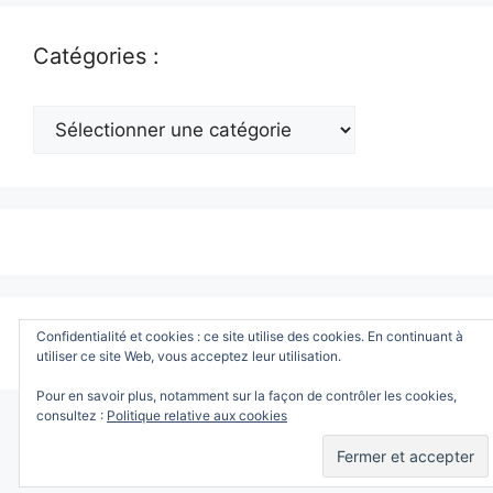
Catégories :
Catégories
:
© 2026 www.ToutWindows.com - Tout sur Windows
•
Confidentialité et cookies : ce site utilise des cookies. En continuant à
Construit avec
GeneratePress
utiliser ce site Web, vous acceptez leur utilisation.
Pour en savoir plus, notamment sur la façon de contrôler les cookies,
consultez :
Politique relative aux cookies