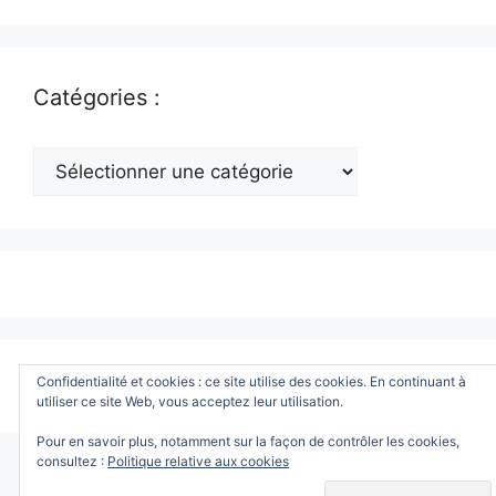
Catégories :
Catégories
:
© 2026 www.ToutWindows.com - Tout sur Windows
•
Confidentialité et cookies : ce site utilise des cookies. En continuant à
Construit avec
GeneratePress
utiliser ce site Web, vous acceptez leur utilisation.
Pour en savoir plus, notamment sur la façon de contrôler les cookies,
consultez :
Politique relative aux cookies