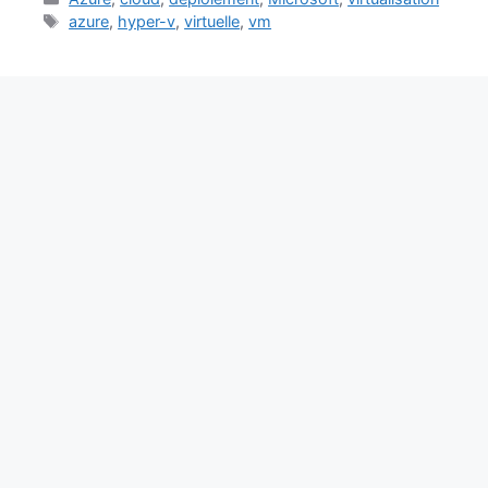
Étiquettes
azure
,
hyper-v
,
virtuelle
,
vm