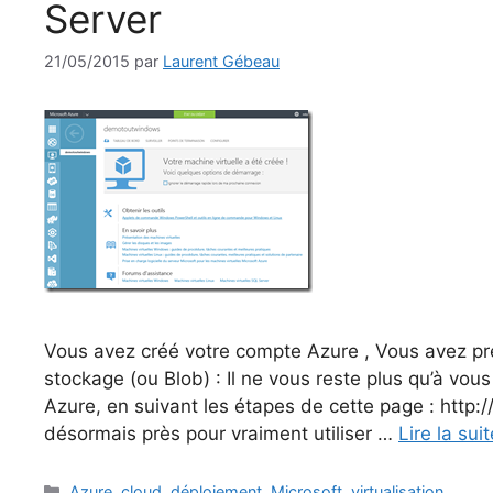
Server
21/05/2015
par
Laurent Gébeau
Vous avez créé votre compte Azure , Vous avez pr
stockage (ou Blob) : Il ne vous reste plus qu’à vous
Azure, en suivant les étapes de cette page : htt
désormais près pour vraiment utiliser …
Lire la suit
Catégories
Azure
,
cloud
,
déploiement
,
Microsoft
,
virtualisation