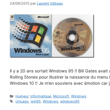
24/08/2015
par
Laurent Gébeau
Il y a 20 ans sortait Windows 95 !! Bill Gates avait
Rolling Stones pour illustrer la naissance du menu
Windows 10 !! Je m’en souviens avec émotion car j’y 
Catégories
Humeur
,
Informatique
,
Microsoft
,
Windows
Étiquettes
chicago
,
win95
,
Windows
,
windows95