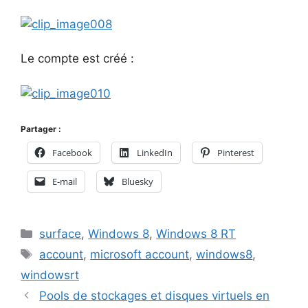
Le compte est créé :
Partager :
Facebook
LinkedIn
Pinterest
E-mail
Bluesky
Catégories
surface
,
Windows 8
,
Windows 8 RT
Étiquettes
account
,
microsoft account
,
windows8
,
windowsrt
Pools de stockages et disques virtuels en