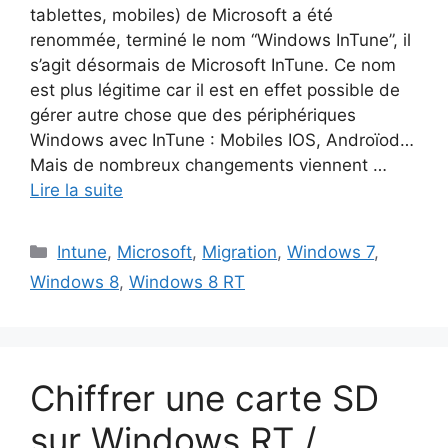
tablettes, mobiles) de Microsoft a été
renommée, terminé le nom “Windows InTune”, il
s’agit désormais de Microsoft InTune. Ce nom
est plus légitime car il est en effet possible de
gérer autre chose que des périphériques
Windows avec InTune : Mobiles IOS, Androïod…
Mais de nombreux changements viennent …
Lire la suite
Catégories
Intune
,
Microsoft
,
Migration
,
Windows 7
,
Windows 8
,
Windows 8 RT
Chiffrer une carte SD
sur Windows RT /