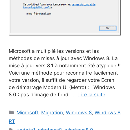
Microsoft a multiplié les versions et les
méthodes de mises à jour avec Windows 8. La
mise à jour vers 8.1 à notamment été atypique !!
Voici une méthode pour reconnaitre facilement
votre version, il suffit de regarder votre Ecran
de démarrage Modern UI (Metro) : Windows
8.0 : pas d’image de fond …
Lire la suite
Catégories
Microsoft
,
Migration
,
Windows 8
,
Windows 8
RT
Étiquettes
update1
,
windows8
,
windows8.0
,