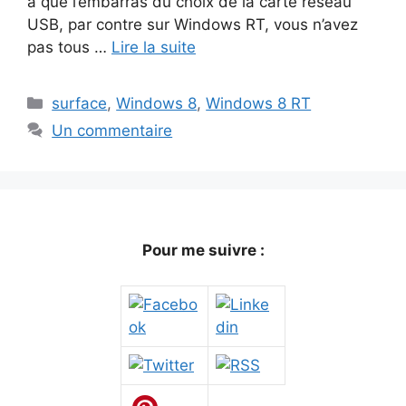
a que l’embarras du choix de la carte réseau
USB, par contre sur Windows RT, vous n’avez
pas tous …
Lire la suite
Catégories
surface
,
Windows 8
,
Windows 8 RT
Un commentaire
Pour me suivre :