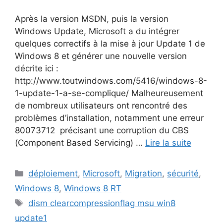
Après la version MSDN, puis la version
Windows Update, Microsoft a du intégrer
quelques correctifs à la mise à jour Update 1 de
Windows 8 et générer une nouvelle version
décrite ici :
http://www.toutwindows.com/5416/windows-8-
1-update-1-a-se-complique/ Malheureusement
de nombreux utilisateurs ont rencontré des
problèmes d’installation, notamment une erreur
80073712 précisant une corruption du CBS
(Component Based Servicing) …
Lire la suite
Catégories
déploiement
,
Microsoft
,
Migration
,
sécurité
,
Windows 8
,
Windows 8 RT
Étiquettes
dism clearcompressionflag msu win8
update1