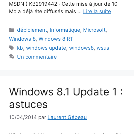
MSDN ) KB2919442 : Cette mise à jour de 10
Mo a déjà été diffusés mais …
Lire la suite
Catégories
déploiement
,
Informatique
,
Microsoft
,
Windows 8
,
Windows 8 RT
Étiquettes
kb
,
windows update
,
windows8
,
wsus
Un commentaire
Windows 8.1 Update 1 :
astuces
10/04/2014
par
Laurent Gébeau