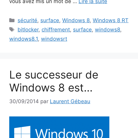
vous avez mis un mot de …
Lire la suite
Catégories
sécurité
,
surface
,
Windows 8
,
Windows 8 RT
Étiquettes
bitlocker
,
chiffrement
,
surface
,
windows8
,
windows8.1
,
windowsrt
Le successeur de
Windows 8 est…
30/09/2014
par
Laurent Gébeau