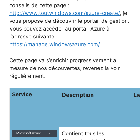
conseils de cette page :
http://www.toutwindows.com/azure-create/
, je
vous propose de découvrir le portail de gestion.
Vous pouvez accéder au portail Azure à
l’adresse suivante :
https://manage.windowsazure.com/
Cette page va s’enrichir progressivement a
mesure de nos découvertes, revenez la voir
régulièrement.
Service
Description
Li
Contient tous les