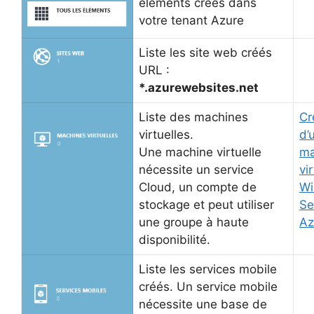
éléments créés dans
votre tenant Azure
Liste les site web créés
URL :
*.azurewebsites.net
Liste des machines
Cr
virtuelles.
d’
Une machine virtuelle
ma
nécessite un service
vi
Cloud, un compte de
W
stockage et peut utiliser
Se
une groupe à haute
Az
disponibilité.
Liste les services mobile
créés. Un service mobile
nécessite une base de