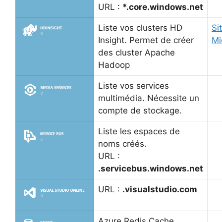
URL :
*.core.windows.net
Liste vos clusters HD
Si
Insight. Permet de créer
Mi
des cluster Apache
Hadoop
Liste vos services
multimédia. Nécessite un
compte de stockage.
Liste les espaces de
noms créés.
URL :
.servicebus.windows.net
URL :
.visualstudio.com
Azure Redis Cache.