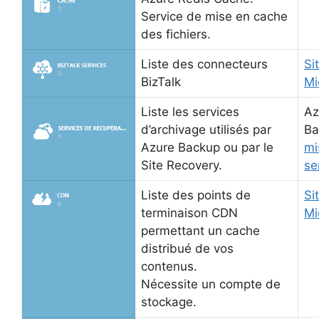
Service de mise en cache
des fichiers.
Liste des connecteurs
Si
BizTalk
Mi
Liste les services
Az
d’archivage utilisés par
Ba
Azure Backup ou par le
mi
Site Recovery.
se
Liste des points de
Si
terminaison CDN
Mi
permettant un cache
distribué de vos
contenus.
Nécessite un compte de
stockage.