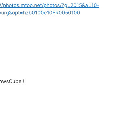
://photos.mtoo.net/photos/?g=2015&a=10-
rg&opt=hzb0100e10FR0050100
dowsCube !