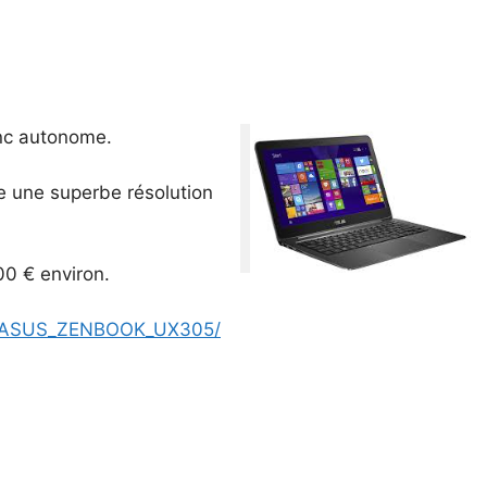
onc autonome.
re une superbe résolution
00 € environ.
ks/ASUS_ZENBOOK_UX305/