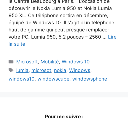
le Centre Beaubourg à Paris. L’occasion de
découvrir le Nokia Lumia 950 et Nokia Lumia
950 XL. Ce téléphone sortira en décembre,
équipé de Windows 10. Il s’agit d’un téléphone
haut de gamme qui peut presque remplacer
votre PC. Lumia 950, 5,2 pouces – 2560 …
Lire
la suite
Catégories
Microsoft
,
Mobilité
,
Windows 10
Étiquettes
lumia
,
microsot
,
nokia
,
Windows
,
windows10
,
windowscube
,
windowsphone
Pour me suivre :