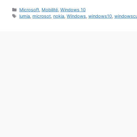
Catégories
Microsoft
,
Mobilité
,
Windows 10
Étiquettes
lumia
,
microsot
,
nokia
,
Windows
,
windows10
,
windowsc