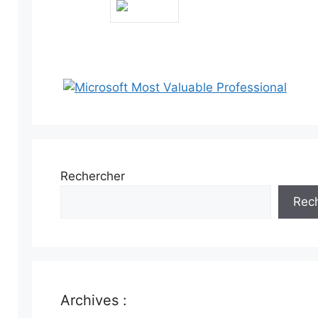
Rechercher
Rec
Archives :