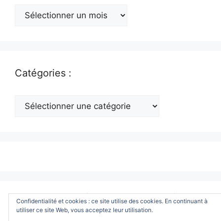
Archives
:
Catégories :
Catégories
:
© 2026 www.ToutWindows.com - Tout sur Windows
•
Confidentialité et cookies : ce site utilise des cookies. En continuant à
Construit avec
GeneratePress
utiliser ce site Web, vous acceptez leur utilisation.