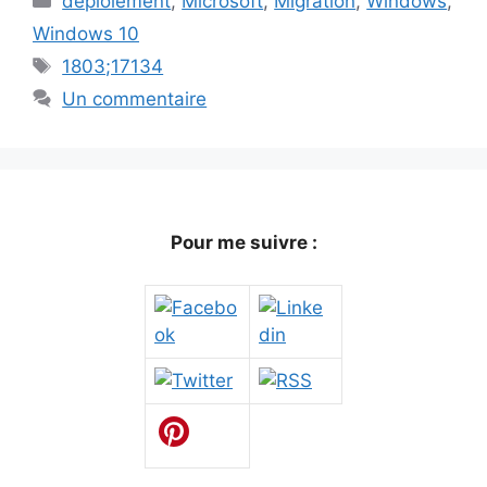
déploiement
,
Microsoft
,
Migration
,
Windows
,
Windows 10
Étiquettes
1803;17134
Un commentaire
Pour me suivre :