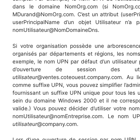
dans le domaine NomOrg.com (si NomOrg.com
MDurand@NomOrg.com. C’est un attribut (userPrinci
userPrincipalName d’un objet Utilisateur n’a
nomUtilisateur@NomDomaineDns.
Si votre organisation possède une arboresce
organisés par départements et régions, les nom
exemple, le nom UPN par défaut d’un utilisateur
d’ouverture de session des uti
utilisateur
@ventes.coteouest.company.com. Au l
comme suffixe UPN, vous pouvez simplifier l’admin
fournissant un suffixe UPN unique pour tous les u
sein du domaine Windows 2000 et il ne corres
valide.) Vous pouvez décider d’utiliser votre
nomUtilisateur@nomEntreprise.com. Le nom UPN
utilisateur
@company.com.
Lors d’une ouverture de session par nom UPN, u