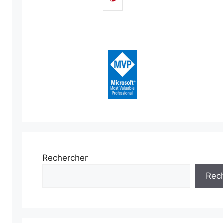
Rechercher
Rec