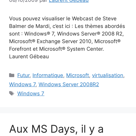
Vous pouvez visualiser le Webcast de Steve
Balmer de Mardi, c’est ici : Les thèmes abordés
sont : Windows® 7, Windows Server® 2008 R2,
Microsoft® Exchange Server 2010, Microsoft®
Forefront et Microsoft® System Center.
Laurent Gébeau
Catégories
Futur
,
Informatique
,
Microsoft
,
virtualisation
,
Windows 7
,
Windows Server 2008R2
Étiquettes
Windows 7
Aux MS Days, il y a