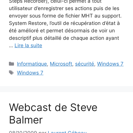
Steps Recorder), celui-ci permet à tout
utilisateur d’enregistrer ses actions puis de les
envoyer sous forme de fichier MHT au support.
System Restore, l’outil de récupération d’état à
été amélioré et permet désormais de voir un
descriptif plus détaillé de chaque action ayant
…
Lire la suite
Catégories
Informatique
,
Microsoft
,
sécurité
,
Windows 7
Étiquettes
Windows 7
Webcast de Steve
Balmer
08/10/2009
par
Laurent Gébeau