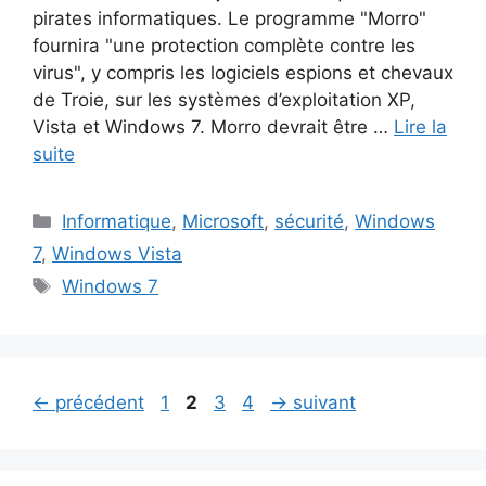
pirates informatiques. Le programme "Morro"
fournira "une protection complète contre les
virus", y compris les logiciels espions et chevaux
de Troie, sur les systèmes d’exploitation XP,
Vista et Windows 7. Morro devrait être …
Lire la
suite
Catégories
Informatique
,
Microsoft
,
sécurité
,
Windows
7
,
Windows Vista
Étiquettes
Windows 7
Page
Page
Page
Page
←
précédent
1
2
3
4
→
suivant