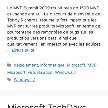
Le MVP Summit 2009 réunit près de 1500 MVP
du monde entier. Le discours de bienvenue de
Tobby Richards, résume le fort impact que les
MVP ont sur les produits Microsoft, en terme de
pourcentage des remontées de bugs sur les
produits ou versions beta, ainsi que
qualitativement , en interaction avec les équipes
…
Lire la suite
Catégories
déploiement
,
Informatique
,
Microsoft
,
MVP
Microsoft
,
virtualisation
,
Windows 7
Étiquettes
Windows 7
Microsoft TechDays