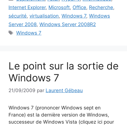
Internet Explorer
,
Microsoft
,
Office
,
Recherche
,
sécurité
,
virtualisation
,
Windows 7
,
Windows
Server 2008
,
Windows Server 2008R2
Étiquettes
Windows 7
Le point sur la sortie de
Windows 7
21/09/2009
par
Laurent Gébeau
Windows 7 (prononcer Windows sept en
France) est la dernière version de Windows,
successeur de Windows Vista (cliquez ici pour