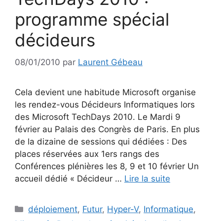
programme spécial
décideurs
08/01/2010
par
Laurent Gébeau
Cela devient une habitude Microsoft organise
les rendez-vous Décideurs Informatiques lors
des Microsoft TechDays 2010. Le Mardi 9
février au Palais des Congrès de Paris. En plus
de la dizaine de sessions qui dédiées : Des
places réservées aux 1ers rangs des
Conférences plénières les 8, 9 et 10 février Un
accueil dédié « Décideur …
Lire la suite
Catégories
déploiement
,
Futur
,
Hyper-V
,
Informatique
,