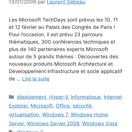
13/01/2009
par
Laurent Gébeau
Les Microsoft TechDays sont prévus les 10, 11
et 12 février au Palais des Congrès de Paris !
Pour l’occasion, il est prévu 23 parcours
thématiques, 300 conférences techniques et
plus de 140 partenaires experts Microsoft
autour de 5 grands thèmes : Découvertes des
nouveaux produits Microsoft Architecture et
Développement Infrastructure et socle applicatif
de …
Lire la suite
Catégories
déploiement
,
Hyper-V
,
Informatique
,
Internet
Explorer
,
Microsoft
,
Office
,
sécurité
,
virtualisation
,
Windows 7
,
Windows Home
Server
,
Windows Server 2008
,
Windows Vista
Étiquettes