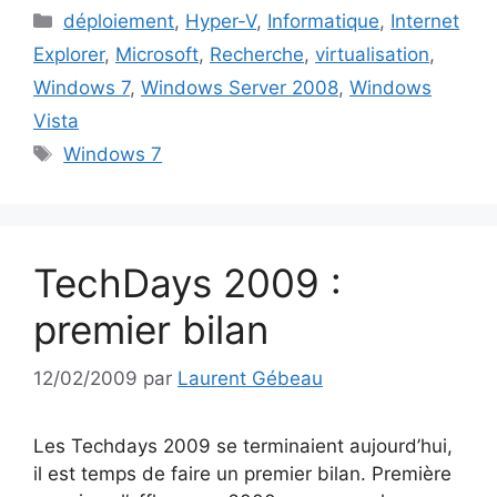
Catégories
déploiement
,
Hyper-V
,
Informatique
,
Internet
Explorer
,
Microsoft
,
Recherche
,
virtualisation
,
Windows 7
,
Windows Server 2008
,
Windows
Vista
Étiquettes
Windows 7
TechDays 2009 :
premier bilan
12/02/2009
par
Laurent Gébeau
Les Techdays 2009 se terminaient aujourd’hui,
il est temps de faire un premier bilan. Première