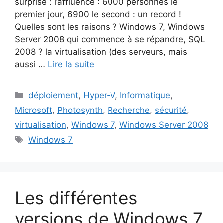
surprise : l’affluence : 6000 personnes le
premier jour, 6900 le second : un record !
Quelles sont les raisons ? Windows 7, Windows
Server 2008 qui commence à se répandre, SQL
2008 ? la virtualisation (des serveurs, mais
aussi …
Lire la suite
Catégories
déploiement
,
Hyper-V
,
Informatique
,
Microsoft
,
Photosynth
,
Recherche
,
sécurité
,
virtualisation
,
Windows 7
,
Windows Server 2008
Étiquettes
Windows 7
Les différentes
versions de Windows 7