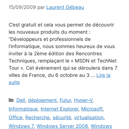
15/09/2009
par
Laurent Gébeau
C’est gratuit et cela vous permet de découvrir
les nouveaux produits du moment :
“Développeurs et professionnels de
l’informatique, nous sommes heureux de vous
inviter à la 2ème édition des Rencontres
Techniques, remplaçant le « MSDN et TechNet
Tour ». Cet évènement qui se déroulera dans 7
villes de France, du 6 octobre au 3 …
Lire la
suite
Catégories
Dell
,
déploiement
,
Futur
,
Hyper-V
,
Informatique
,
Internet Explorer
,
Microsoft
,
Office
,
Recherche
,
sécurité
,
virtualisation
,
Windows 7
,
Windows Server 2008
,
Windows