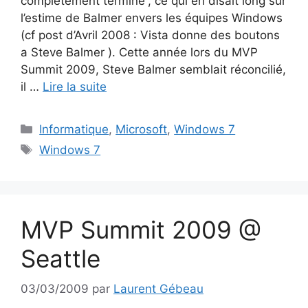
complètement terminé”, ce qui en disait long sur
l’estime de Balmer envers les équipes Windows
(cf post d’Avril 2008 : Vista donne des boutons
a Steve Balmer ). Cette année lors du MVP
Summit 2009, Steve Balmer semblait réconcilié,
il …
Lire la suite
Catégories
Informatique
,
Microsoft
,
Windows 7
Étiquettes
Windows 7
MVP Summit 2009 @
Seattle
03/03/2009
par
Laurent Gébeau