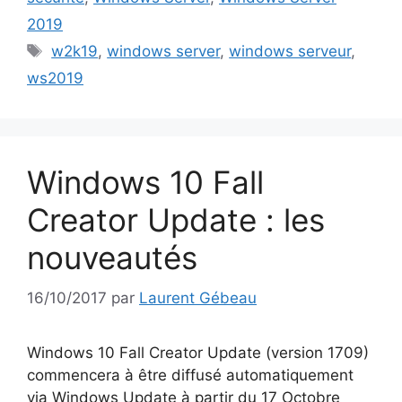
2019
Étiquettes
w2k19
,
windows server
,
windows serveur
,
ws2019
Windows 10 Fall
Creator Update : les
nouveautés
16/10/2017
par
Laurent Gébeau
Windows 10 Fall Creator Update (version 1709)
commencera à être diffusé automatiquement
via Windows Update à partir du 17 Octobre