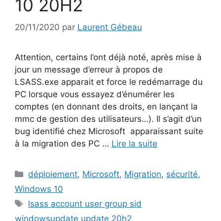
10 20H2
20/11/2020
par
Laurent Gébeau
Attention, certains l’ont déjà noté, après mise à
jour un message d’erreur à propos de
LSASS.exe apparait et force le redémarrage du
PC lorsque vous essayez d’énumérer les
comptes (en donnant des droits, en lançant la
mmc de gestion des utilisateurs…). Il s’agit d’un
bug identifié chez Microsoft apparaissant suite
à la migration des PC …
Lire la suite
Catégories
déploiement
,
Microsoft
,
Migration
,
sécurité
,
Windows 10
Étiquettes
lsass account user group sid
windowsupdate update 20h2