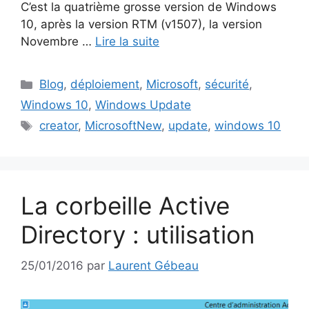
C’est la quatrième grosse version de Windows
10, après la version RTM (v1507), la version
Novembre …
Lire la suite
Catégories
Blog
,
déploiement
,
Microsoft
,
sécurité
,
Windows 10
,
Windows Update
Étiquettes
creator
,
MicrosoftNew
,
update
,
windows 10
La corbeille Active
Directory : utilisation
25/01/2016
par
Laurent Gébeau