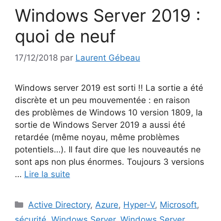
Windows Server 2019 :
quoi de neuf
17/12/2018
par
Laurent Gébeau
Windows server 2019 est sorti !! La sortie a été
discrète et un peu mouvementée : en raison
des problèmes de Windows 10 version 1809, la
sortie de Windows Server 2019 a aussi été
retardée (même noyau, même problèmes
potentiels…). Il faut dire que les nouveautés ne
sont aps non plus énormes. Toujours 3 versions
…
Lire la suite
Catégories
Active Directory
,
Azure
,
Hyper-V
,
Microsoft
,
sécurité
,
Windows Server
,
Windows Server