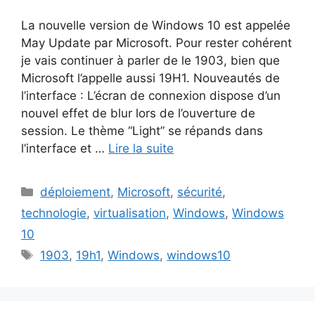
La nouvelle version de Windows 10 est appelée
May Update par Microsoft. Pour rester cohérent
je vais continuer à parler de le 1903, bien que
Microsoft l’appelle aussi 19H1. Nouveautés de
l’interface : L’écran de connexion dispose d’un
nouvel effet de blur lors de l’ouverture de
session. Le thème “Light” se répands dans
l’interface et …
Lire la suite
Catégories
déploiement
,
Microsoft
,
sécurité
,
technologie
,
virtualisation
,
Windows
,
Windows
10
Étiquettes
1903
,
19h1
,
Windows
,
windows10