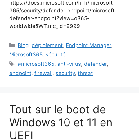
https://docs.microsoft.com/fr-fr/microsoft-
365/security/defender-endpoint/microsoft-
defender-endpoint?view=o365-
worldwide&WT.mc_id=9999
Catégories
Blog
,
déploiement
,
Endpoint Manager
,
Microsoft365
,
sécurité
Étiquettes
#microsoft365
,
anti-virus
,
defender
,
endpoint
,
firewall
,
security
,
threat
Tout sur le boot de
Windows 10 et 11 en
UEFI