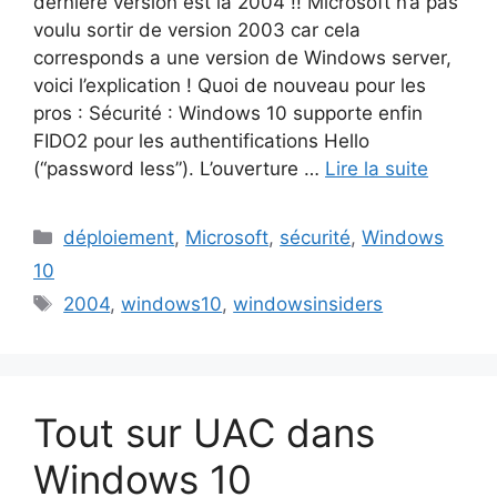
dernière version est la 2004 !! Microsoft n’a pas
voulu sortir de version 2003 car cela
corresponds a une version de Windows server,
voici l’explication ! Quoi de nouveau pour les
pros : Sécurité : Windows 10 supporte enfin
FIDO2 pour les authentifications Hello
(“password less”). L’ouverture …
Lire la suite
Catégories
déploiement
,
Microsoft
,
sécurité
,
Windows
10
Étiquettes
2004
,
windows10
,
windowsinsiders
Tout sur UAC dans
Windows 10