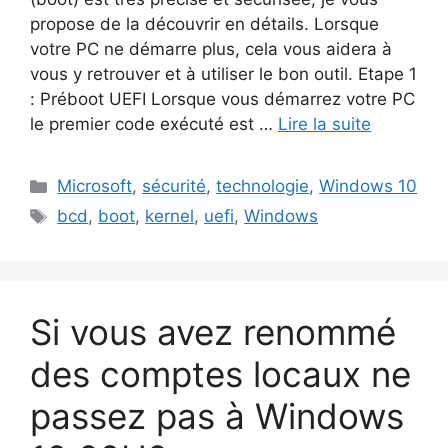
propose de la découvrir en détails. Lorsque
votre PC ne démarre plus, cela vous aidera à
vous y retrouver et à utiliser le bon outil. Etape 1
: Préboot UEFI Lorsque vous démarrez votre PC
le premier code exécuté est …
Lire la suite
Catégories
Microsoft
,
sécurité
,
technologie
,
Windows 10
Étiquettes
bcd
,
boot
,
kernel
,
uefi
,
Windows
Si vous avez renommé
des comptes locaux ne
passez pas à Windows