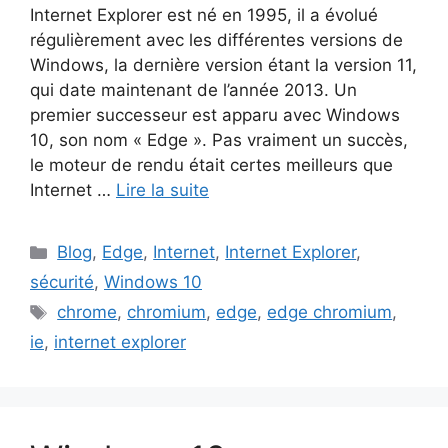
Internet Explorer est né en 1995, il a évolué
régulièrement avec les différentes versions de
Windows, la dernière version étant la version 11,
qui date maintenant de l’année 2013. Un
premier successeur est apparu avec Windows
10, son nom « Edge ». Pas vraiment un succès,
le moteur de rendu était certes meilleurs que
Internet …
Lire la suite
Catégories
Blog
,
Edge
,
Internet
,
Internet Explorer
,
sécurité
,
Windows 10
Étiquettes
chrome
,
chromium
,
edge
,
edge chromium
,
ie
,
internet explorer