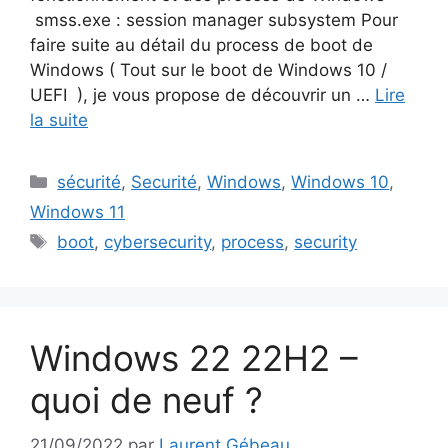
smss.exe : session manager subsystem Pour
faire suite au détail du process de boot de
Windows ( Tout sur le boot de Windows 10 /
UEFI ), je vous propose de découvrir un …
Lire
la suite
Catégories
sécurité
,
Securité
,
Windows
,
Windows 10
,
Windows 11
Étiquettes
boot
,
cybersecurity
,
process
,
security
Windows 22 22H2 –
quoi de neuf ?
21/09/2022
par
Laurent Gébeau