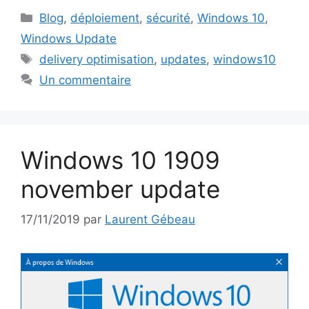
Catégories
Blog
,
déploiement
,
sécurité
,
Windows 10
,
Windows Update
Étiquettes
delivery optimisation
,
updates
,
windows10
Un commentaire
Windows 10 1909
november update
17/11/2019
par
Laurent Gébeau