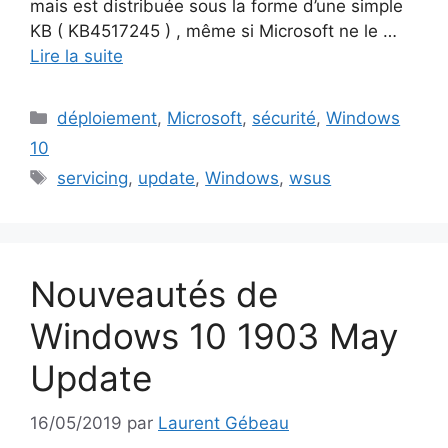
mais est distribuée sous la forme d’une simple
KB ( KB4517245 ) , même si Microsoft ne le …
Lire la suite
Catégories
déploiement
,
Microsoft
,
sécurité
,
Windows
10
Étiquettes
servicing
,
update
,
Windows
,
wsus
Nouveautés de
Windows 10 1903 May
Update
16/05/2019
par
Laurent Gébeau