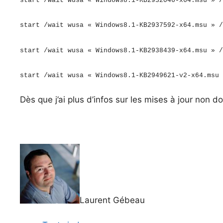
start /wait wusa « Windows8.1-KB2932046-x64.msu » /
start /wait wusa « Windows8.1-KB2937592-x64.msu » /
start /wait wusa « Windows8.1-KB2938439-x64.msu » /
start /wait wusa « Windows8.1-KB2949621-v2-x64.msu 
Dès que j’ai plus d’infos sur les mises à jour non d
Laurent Gébeau