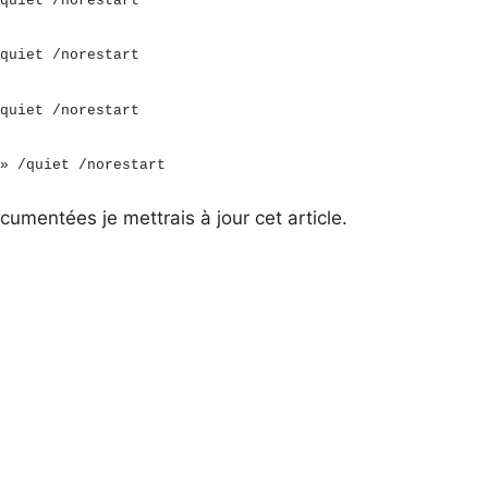
quiet /norestart
quiet /norestart
quiet /norestart
» /quiet /norestart
ocumentées je mettrais à jour cet article.