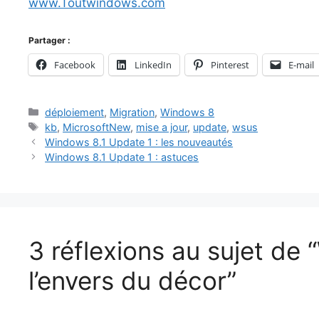
www.Toutwindows.com
Partager :
Facebook
LinkedIn
Pinterest
E-mail
Catégories
déploiement
,
Migration
,
Windows 8
Étiquettes
kb
,
MicrosoftNew
,
mise a jour
,
update
,
wsus
Windows 8.1 Update 1 : les nouveautés
Windows 8.1 Update 1 : astuces
3 réflexions au sujet de
l’envers du décor”