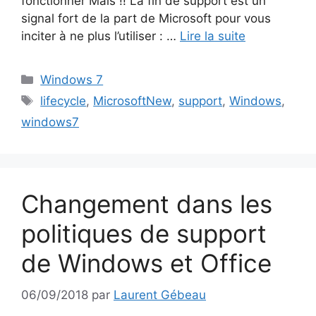
fonctionner Mais !! La fin de support est un
signal fort de la part de Microsoft pour vous
inciter à ne plus l’utiliser : …
Lire la suite
Catégories
Windows 7
Étiquettes
lifecycle
,
MicrosoftNew
,
support
,
Windows
,
windows7
Changement dans les
politiques de support
de Windows et Office
06/09/2018
par
Laurent Gébeau