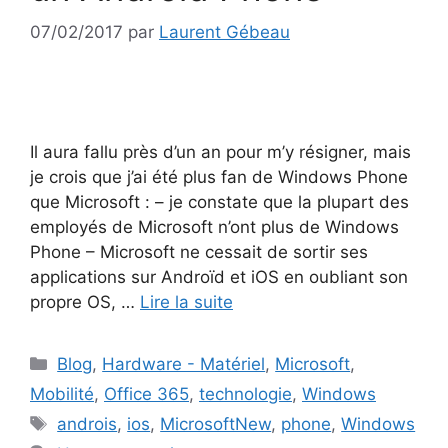
07/02/2017
par
Laurent Gébeau
Il aura fallu près d’un an pour m’y résigner, mais
je crois que j’ai été plus fan de Windows Phone
que Microsoft : – je constate que la plupart des
employés de Microsoft n’ont plus de Windows
Phone – Microsoft ne cessait de sortir ses
applications sur Androïd et iOS en oubliant son
propre OS, …
Lire la suite
Catégories
Blog
,
Hardware - Matériel
,
Microsoft
,
Mobilité
,
Office 365
,
technologie
,
Windows
Étiquettes
androis
,
ios
,
MicrosoftNew
,
phone
,
Windows