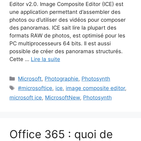
Editor v2.0. Image Composite Editor (ICE) est
une application permettant d’assembler des
photos ou d’utiliser des vidéos pour composer
des panoramas. ICE sait lire la plupart des
formats RAW de photos, est optimisé pour les
PC multiprocesseurs 64 bits. Il est aussi
possible de créer des panoramas structurés.
Cette …
Lire la suite
Catégories
Microsoft
,
Photographie
,
Photosynth
Étiquettes
#microsoftice
,
ice
,
image composite editor
,
microsoft ice
,
MicrosoftNew
,
Photosynth
Office 365 : quoi de