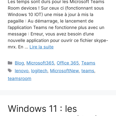
Les temps sont durs pour les Microsoft Teams
Room devices ! Sur ceux ci (fonctionnant sous
Windows 10 IOT) une mise à jour à mis la
pagaille : Au démarrage, le lancement de
l’application Teams ne fonctionne plus avec un
message : Erreur, vous avez besoin d’une
nouvelle application pour ouvrir ce fichier skype-
mrx. En …
Lire la suite
Catégories
Blog
,
Microsoft365
,
Office 365
,
Teams
Étiquettes
lenovo
,
logitech
,
MicrosoftNew
,
teams
,
teamsroom
Windows 11 : les