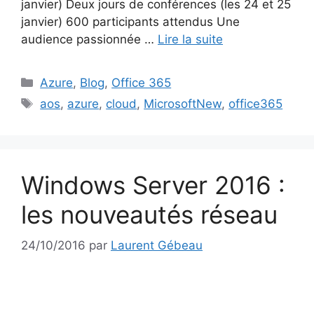
janvier) Deux jours de conférences (les 24 et 25
janvier) 600 participants attendus Une
audience passionnée …
Lire la suite
Catégories
Azure
,
Blog
,
Office 365
Étiquettes
aos
,
azure
,
cloud
,
MicrosoftNew
,
office365
Windows Server 2016 :
les nouveautés réseau
24/10/2016
par
Laurent Gébeau