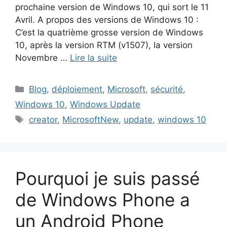
prochaine version de Windows 10, qui sort le 11
Avril. A propos des versions de Windows 10 :
C’est la quatrième grosse version de Windows
10, après la version RTM (v1507), la version
Novembre …
Lire la suite
Catégories
Blog
,
déploiement
,
Microsoft
,
sécurité
,
Windows 10
,
Windows Update
Étiquettes
creator
,
MicrosoftNew
,
update
,
windows 10
Pourquoi je suis passé
de Windows Phone a
un Android Phone