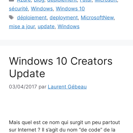
sécurité
,
Windows
,
Windows 10
Étiquettes
déploiement
,
deployment
,
MicrosoftNew
,
mise a jour
,
update
,
Windows
Windows 10 Creators
Update
03/04/2017
par
Laurent Gébeau
Mais quel est ce nom qui surgit un peu partout
sur Internet ? Il s’agit du nom “de code” de la