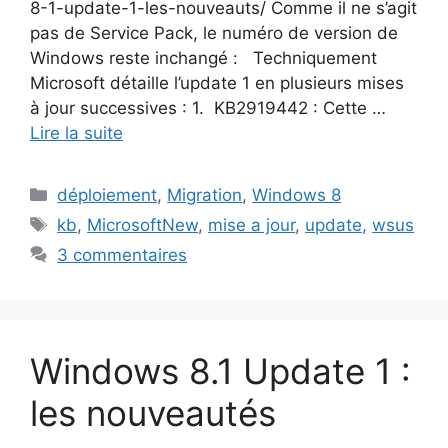
8-1-update-1-les-nouveauts/ Comme il ne s’agit
pas de Service Pack, le numéro de version de
Windows reste inchangé : Techniquement
Microsoft détaille l’update 1 en plusieurs mises
à jour successives : 1. KB2919442 : Cette …
Lire la suite
Catégories
déploiement
,
Migration
,
Windows 8
Étiquettes
kb
,
MicrosoftNew
,
mise a jour
,
update
,
wsus
3 commentaires
Windows 8.1 Update 1 :
les nouveautés