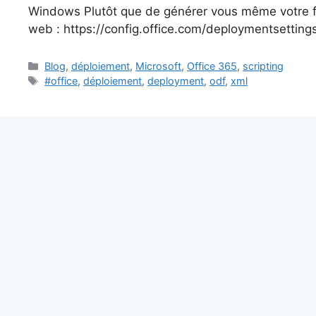
Windows Plutôt que de générer vous même votre fic
web : https://config.office.com/deploymentsetting
Catégories
Blog
,
déploiement
,
Microsoft
,
Office 365
,
scripting
Étiquettes
#office
,
déploiement
,
deployment
,
odf
,
xml