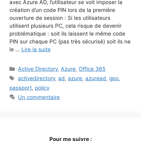
avec Azure AD, l’utilisateur se voit imposer la
création d’un code PIN lors de la première
ouverture de session : Si les utilisateurs
utilisent plusieurs PC, cela risque de devenir
problématique : soit ils laissent le même code
PIN sur chaque PC (pas très sécurisé) soit ils ne
le …
Lire la suite
Catégories
Active Directory
,
Azure
,
Office 365
Étiquettes
activedirectory
,
ad
,
azure
,
azuread
,
gpo
,
passport
,
policy
Un commentaire
Pour me suivre :